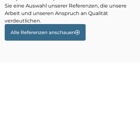
Sie eine Auswahl unserer Referenzen, die unsere
Arbeit und unseren Anspruch an Qualität
verdeutlichen.
Alle Referenzen anschauen
N&B Ingenieure
Vorteile unserer
technischen Ausrüstung
& Bauüberwachung in
Karlsruhe
Bei N&B Ingenieure stehen Qualität, Effizienz und