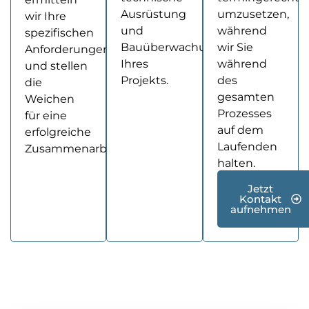
Ausrüstung
umzusetzen,
wir Ihre
und
während
spezifischen
Bauüberwachung
wir Sie
Anforderungen
Ihres
während
und stellen
Projekts.
des
die
gesamten
Weichen
Prozesses
für eine
auf dem
erfolgreiche
Laufenden
Zusammenarbeit.
halten.
Jetzt
Kontakt
aufnehmen