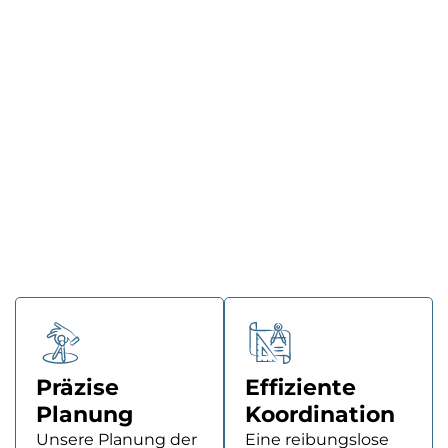
Zuverlässigkeit im Mittelpunkt unserer Arbeit im
Bereich Technische Ausrüstung und
Bauüberwachung. Wir wissen, wie wichtig es ist,
dass alle technischen Systeme eines Gebäudes
perfekt aufeinander abgestimmt und sorgfältig
überwacht werden. Unsere umfassenden
Dienstleistungen gewährleisten, dass Ihre Projekte
termingerecht und im Budgetrahmen
abgeschlossen werden, ohne Kompromisse bei der
Qualität einzugehen. Entdecken Sie die Vorteile, die
wir Ihnen durch unsere Fachkompetenz und unser
Engagement bieten können.
Präzise
Effiziente
Planung
Koordination
Unsere Planung der
Eine reibungslose