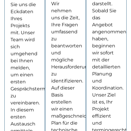
Wir
darstellt.
Sie uns die
nehmen
Sobald Sie
Eckdaten
uns die Zeit,
das
Ihres
Ihre Fragen
Angebot
Projekts
umfassend
angenommen
mit. Unser
zu
haben,
Team wird
beantworten
beginnen
sich
und
wir sofort
umgehend
mögliche
mit der
bei Ihnen
Herausforderungen
detaillierten
melden,
zu
Planung
um einen
identifizieren.
und
ersten
Auf dieser
Koordination.
Gesprächstermin
Basis
Unser Ziel
zu
erstellen
ist es, Ihr
vereinbaren.
wir einen
Projekt
In diesem
maßgeschneiderten
effizient
ersten
Plan für die
und
Austausch
technische
termingerecht
ermitteln