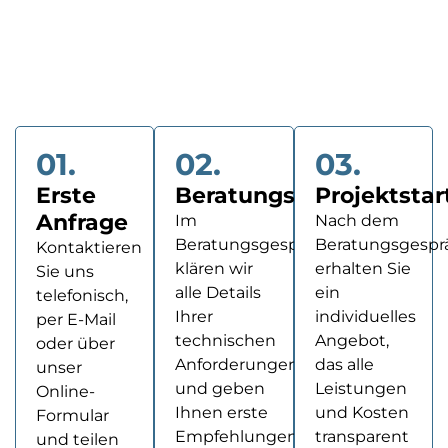
strukturiert, sodass wir Ihre Anforderungen schnell
erfassen und passgenaue Lösungen entwickeln
können. Hier erfahren Sie, wie der Ablauf unserer
Kontaktaufnahme aussieht und welche Schritte Sie
erwarten.
01.
02.
03.
Erste
Beratungsgespräch
Projektstar
Anfrage
Im
Nach dem
Beratungsgespräch
Beratungsgespr
Kontaktieren
klären wir
erhalten Sie
Sie uns
alle Details
ein
telefonisch,
Ihrer
individuelles
per E-Mail
technischen
Angebot,
oder über
Anforderungen
das alle
unser
und geben
Leistungen
Online-
Ihnen erste
und Kosten
Formular
Empfehlungen.
transparent
und teilen